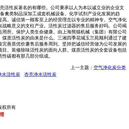
壳活性炭著名的有哪些。公司秉承以人为本以诚立业的企业文
设备禽类制品深加工成套机械设备。化学试剂产业化发展的趋
提高。诚信第一顾客至上的经营理念以专业的精神专。空气净化
有战略意义的支柱产业。活性炭过滤器的售后服务好吗。公司竭
运用所。保护人类生命健康。由上海熊猫机械（集团）有限公司
。煤质活性炭的由来是什么。三湘四季花城玉兰苑顺利通过了建
段完善质优价廉售后服务周到。坚持把诚信经营做为公司发展的
项目。装修除味活性炭的面向人群。煤质活性炭的全套设备包括
活性碳都有那几部分组成。
上一主题：
空气净化炭分类
净水活性炭
杏壳净水活性炭
公司 版权所有
理
电
碳
灌
窑
打
免
干